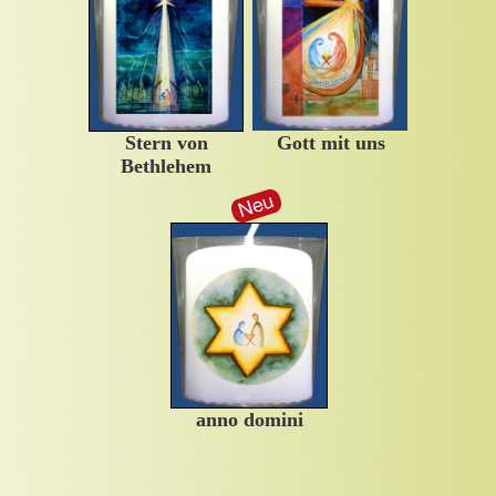
Stern von
Gott m
it uns
Bethlehem
anno domini