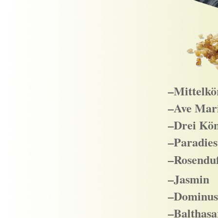
–Mittelkö
–Ave Mar
–Drei Kö
–Paradies
–Rosendu
–Jasmin
–Dominus
–Balthasa