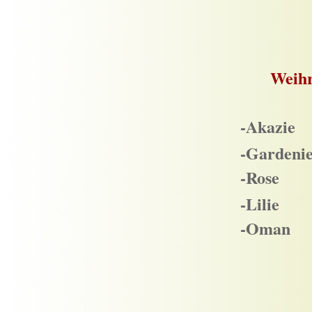
Weih
-Akazie
-Gardeni
-Rose
-Lilie
-Oman