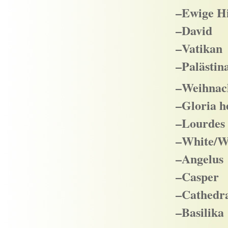
–Ewige Hi
–David
–Vatikan
–Palästin
–Weihnach
–Gloria h
–Lourdes 
–White/W
–Angelus
–Casper
–Cathedr
–Basilika